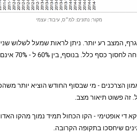
מקור: נתונים: למ״ס, עיבוד: עצמי
75% מהאוכלוסיה א
מון הצרכנים - מי שבסוף החודש הוציא יותר משהכנ
. זה פשוט תיאור מצב.
א די אופטימי - הקו הכחול תמיד נמוך מהקו האדו
נים שיחסכו בתקופה הקרובה.