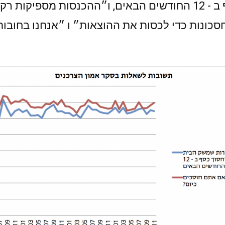
סביר״ על הסיכוי לחסוך כסף ב - 12 החודשים הבאים, ו״ההכנסות
כונות כדי לכסות את ההוצאות״ ו ״אנחנו בחוב