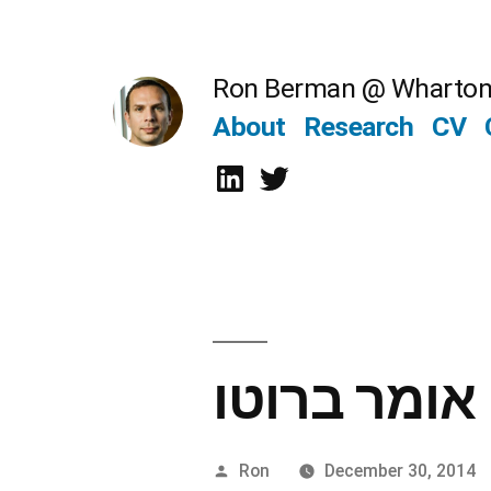
Skip
to
Ron Berman @ Wharto
content
About
Research
CV
LinkedIn
Twitter
Posted
Ron
December 30, 2014