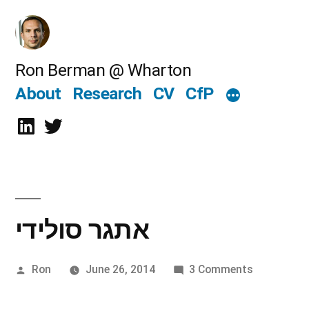
Skip
to
content
Ron Berman @ Wharton
About
Research
CV
CfP
LinkedIn
Twitter
אתגר סולידי
Posted
on
Ron
June 26, 2014
3 Comments
אתגר
by
סולידי