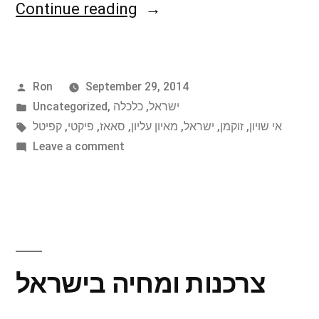
"פיקטי,
Continue reading
סאאז
וזוקמן
Posted
Ron
September 29, 2014
מבקרים
by
Posted
ישראל
,
כלכלה
,
Uncategorized
בישראל"
in
Tags:
אי שויון
,
זוקמן
,
ישראל
,
מאיון עליון
,
סאאז
,
פיקטי
,
קפיטל
on
Leave a comment
פיקטי,
סאאז
וזוקמן
מבקרים
בישראל
צרכנות ומחיה בישראל